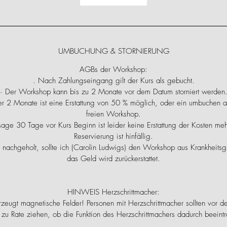
UMBUCHUNG & STORNIERUNG
AGBs der Workshop:
. Nach Zahlungseingang gilt der Kurs als gebucht.
· Der Workshop kann bis zu 2 Monate vor dem Datum storniert werden
r 2 Monate ist eine Erstattung von 50 % möglich, oder ein umbuchen a
freien Workshop.
bsage 30 Tage vor Kurs Beginn ist leider keine Erstattung der Kosten me
Reservierung ist hinfällig.
nachgeholt, sollte ich (Carolin Ludwigs) den Workshop aus Krankheit
das Geld wird zurückerstattet.
HINWEIS Herzschrittmacher:
zeugt magnetische Felder! Personen mit Herzschrittmacher sollten vor d
 zu Rate ziehen, ob die Funktion des Herzschrittmachers dadurch beeint