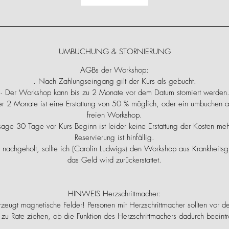
UMBUCHUNG & STORNIERUNG
AGBs der Workshop:
. Nach Zahlungseingang gilt der Kurs als gebucht.
· Der Workshop kann bis zu 2 Monate vor dem Datum storniert werden
r 2 Monate ist eine Erstattung von 50 % möglich, oder ein umbuchen a
freien Workshop.
bsage 30 Tage vor Kurs Beginn ist leider keine Erstattung der Kosten me
Reservierung ist hinfällig.
nachgeholt, sollte ich (Carolin Ludwigs) den Workshop aus Krankheit
das Geld wird zurückerstattet.
HINWEIS Herzschrittmacher:
zeugt magnetische Felder! Personen mit Herzschrittmacher sollten vor d
 zu Rate ziehen, ob die Funktion des Herzschrittmachers dadurch beeint